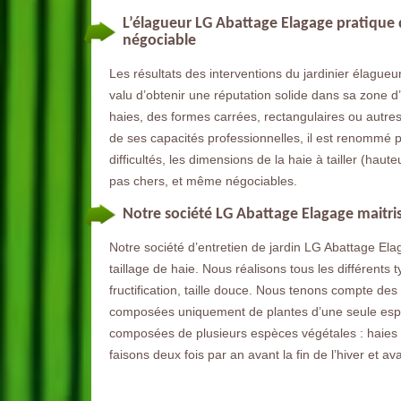
L’élagueur LG Abattage Elagage pratique de
négociable
Les résultats des interventions du jardinier élague
valu d’obtenir une réputation solide dans sa zone d
haies, des formes carrées, rectangulaires ou autres 
de ses capacités professionnelles, il est renommé po
difficultés, les dimensions de la haie à tailler (hau
pas chers, et même négociables.
Notre société LG Abattage Elagage maitris
Notre société d’entretien de jardin LG Abattage Ela
taillage de haie. Nous réalisons tous les différents typ
fructification, taille douce. Nous tenons compte d
composées uniquement de plantes d’une seule espè
composées de plusieurs espèces végétales : haies pl
faisons deux fois par an avant la fin de l’hiver et avan