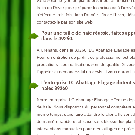
varie selon le type de plante et surtout en fonction 
la fin de l’hiver pour préparer les arbustes à l’arriv
s’effectue trois fois dans l’année : fin de l’hiver, d
contactez-le par son site web.
Pour une taille de haie réussie, faites a
dans le 39260.
À Crenans, dans le 39260, LG Abattage Elagage est 
Pour un entretien de jardin, ce professionnel est pléb
prestations. Les réalisations sont de qualité. Si vou
l’appeler et demandez-lui un devis. Il vous garantit 
L’entreprise LG Abattage Elagage dotent s
haies 39260
Notre entreprise LG Abattage Elagage effectue dep
de haie. Nous disposons du personnel compétent et 
même temps, sans faire attendre le client. Ils sont d
de manière rapide et efficace sans blesser les plan
interventions manuelles pour des taillages de précis