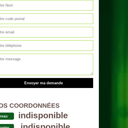
OS COORDONNÉES
indisponible
reau
indisponible
antier