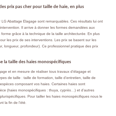
s prix pas cher pour taille de haie, en plus
ur LG Abattage Elagage sont remarquables. Ces résultats lui ont
’intervention. Il arrive à donner les formes demandées aux
forme grâce à la technique de la taille architecturée. En plus
ur les prix de ses interventions. Les prix se basent sur les
teur, longueur, profondeur). Ce professionnel pratique des prix
e la taille des haies monospécifiques
gage et en mesure de réaliser tous travaux d’élagage et
es de taille : taille de formation, taille d’entretien, taille de
es espèces composant vos haies. Certaines haies sont
ce (haies monospécifiques : thuya, cyprès…) et d’autres
urispécifiques. Pour tailler les haies monospécifiques nous le
t la fin de l’été.