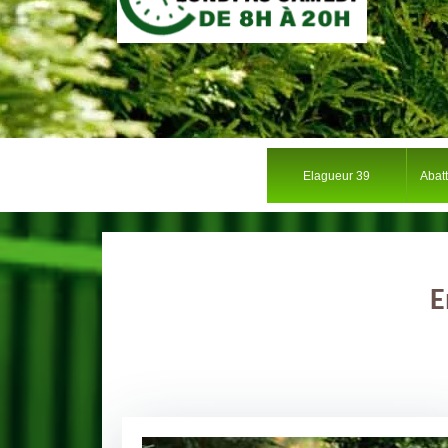
Elagueur 39
Abat
E