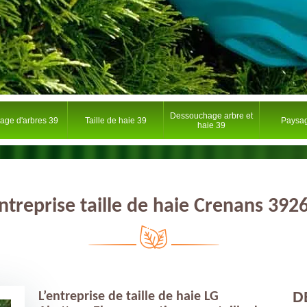
Dessouchage arbre et
tage d'arbres 39
Taille de haie 39
Paysag
haie 39
ntreprise taille de haie Crenans 392
D
L’entreprise de taille de haie LG