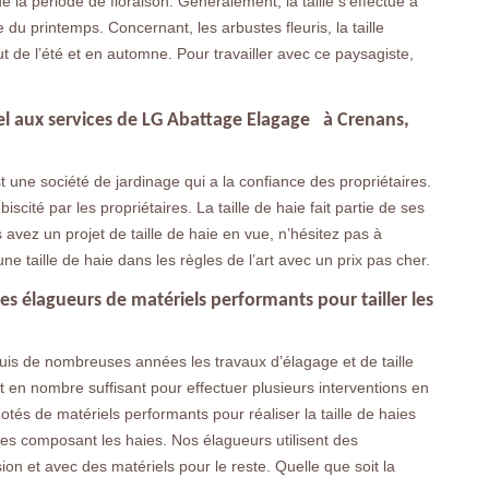
de la période de floraison. Généralement, la taille s’effectue à
ée du printemps. Concernant, les arbustes fleuris, la taille
ébut de l’été et en automne. Pour travailler avec ce paysagiste,
ppel aux services de LG Abattage Elagage à Crenans,
une société de jardinage qui a la confiance des propriétaires.
iscité par les propriétaires. La taille de haie fait partie de ses
s avez un projet de taille de haie en vue, n’hésitez pas à
une taille de haie dans les règles de l’art avec un prix pas cher.
es élagueurs de matériels performants pour tailler les
uis de nombreuses années les travaux d’élagage et de taille
en nombre suffisant pour effectuer plusieurs interventions en
otés de matériels performants pour réaliser la taille de haies
tes composant les haies. Nos élagueurs utilisent des
ion et avec des matériels pour le reste. Quelle que soit la