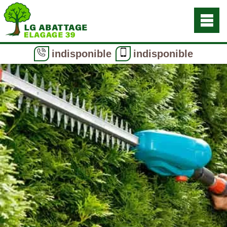
indisponible
indisponible