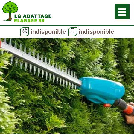
indisponible
indisponible