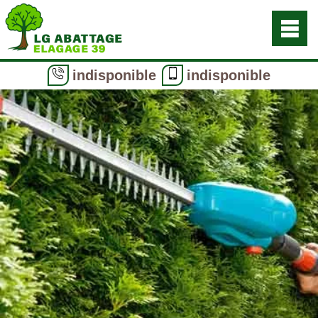
indisponible
indisponible