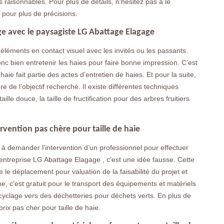
ès raisonnables. Pour plus de détails, n’hésitez pas à le
 pour plus de précisions.
age avec le paysagiste LG Abattage Elagage
s éléments en contact visuel avec les invités ou les passants.
onc bien entretenir les haies pour faire bonne impression. C’est
 haie fait partie des actes d’entretien de haies. Et pour la suite,
e de l’objectif recherché. Il existe différentes techniques
taille douce, la taille de fructification pour des arbres fruitiers
rvention pas chère pour taille de haie
nt à demander l’intervention d’un professionnel pour effectuer
l’entreprise LG Abattage Elagage , c’est une idée fausse. Cette
 le déplacement pour valuation de la faisabilité du projet et
me, c’est gratuit pour le transport des équipements et matériels
yclage vers des déchetteries pour déchets verts. En plus de
prix pas cher pour taille de haie.