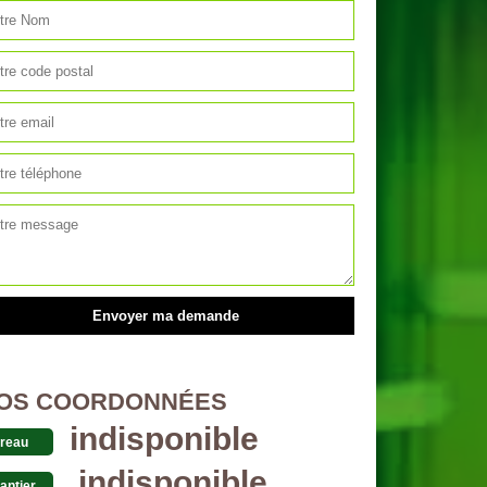
OS COORDONNÉES
indisponible
reau
indisponible
antier