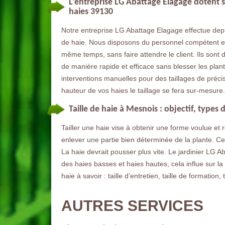
L’entreprise LG Abattage Elagage dotent s
haies 39130
Notre entreprise LG Abattage Elagage effectue dep
de haie. Nous disposons du personnel compétent et 
même temps, sans faire attendre le client. Ils sont d
de manière rapide et efficace sans blesser les plan
interventions manuelles pour des taillages de précis
hauteur de vos haies le taillage se fera sur-mesure.
Taille de haie à Mesnois : objectif, types 
Tailler une haie vise à obtenir une forme voulue et 
enlever une partie bien déterminée de la plante. C
La haie devrait pousser plus vite. Le jardinier LG A
des haies basses et haies hautes, cela influe sur la ta
haie à savoir : taille d’entretien, taille de formation,
AUTRES SERVICES