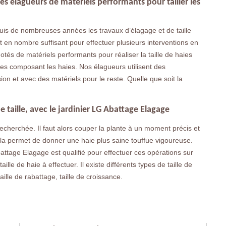
es élagueurs de matériels performants pour tailler les
uis de nombreuses années les travaux d’élagage et de taille
en nombre suffisant pour effectuer plusieurs interventions en
otés de matériels performants pour réaliser la taille de haies
tes composant les haies. Nos élagueurs utilisent des
ion et avec des matériels pour le reste. Quelle que soit la
de taille, avec le jardinier LG Abattage Elagage
recherchée. Il faut alors couper la plante à un moment précis et
ela permet de donner une haie plus saine touffue vigoureuse.
battage Elagage est qualifié pour effectuer ces opérations sur
ille de haie à effectuer. Il existe différents types de taille de
 taille de rabattage, taille de croissance.