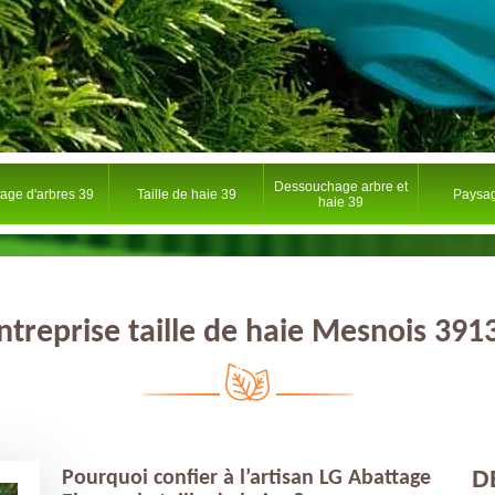
Dessouchage arbre et
tage d'arbres 39
Taille de haie 39
Paysag
haie 39
ntreprise taille de haie Mesnois 391
D
Pourquoi confier à l’artisan LG Abattage