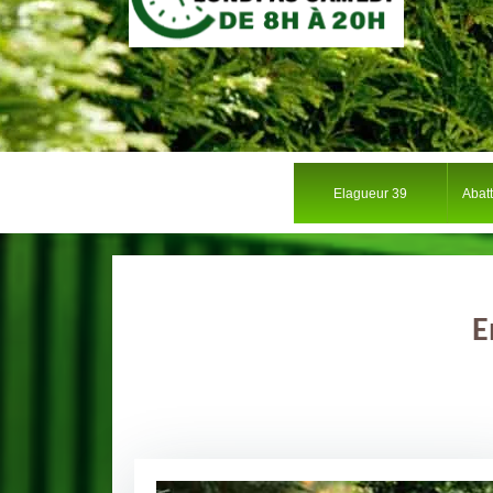
Elagueur 39
Abat
E