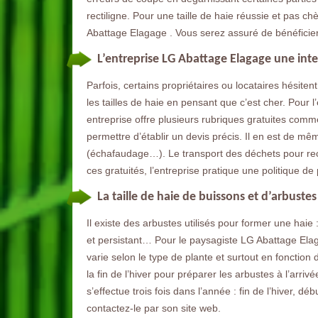
rectiligne. Pour une taille de haie réussie et pas 
Abattage Elagage . Vous serez assuré de bénéficier d
L’entreprise LG Abattage Elagage une inte
Parfois, certains propriétaires ou locataires hésite
les tailles de haie en pensant que c’est cher. Pour 
entreprise offre plusieurs rubriques gratuites comme
permettre d’établir un devis précis. Il en est de mê
(échafaudage…). Le transport des déchets pour rec
ces gratuités, l’entreprise pratique une politique de 
La taille de haie de buissons et d’arbuste
Il existe des arbustes utilisés pour former une haie 
et persistant… Pour le paysagiste LG Abattage Elaga
varie selon le type de plante et surtout en fonction 
la fin de l’hiver pour préparer les arbustes à l’arriv
s’effectue trois fois dans l’année : fin de l’hiver, d
contactez-le par son site web.