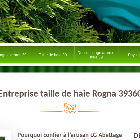
Dessouchage arbre et
tage d'arbres 39
Taille de haie 39
Paysag
haie 39
Entreprise taille de haie Rogna 3936
D
Pourquoi confier à l’artisan LG Abattage