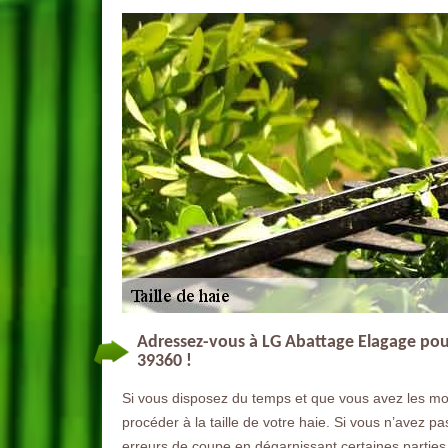
Adressez-vous à LG Abattage Elagage pour
39360 !
Si vous disposez du temps et que vous avez les m
procéder à la taille de votre haie. Si vous n’avez p
erreurs de coupe en dégarnissant certaines parties 