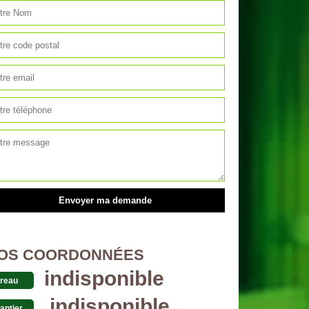
OS COORDONNÉES
indisponible
reau
indisponible
antier