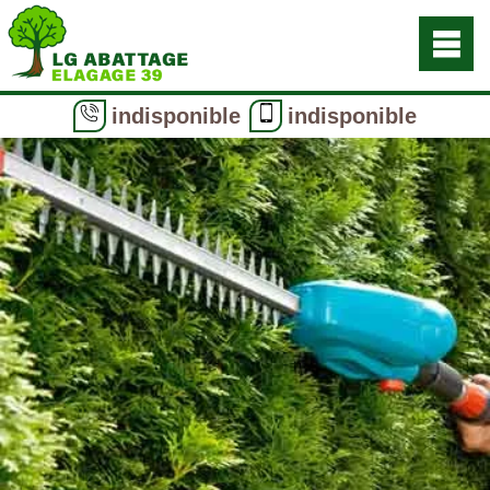
indisponible
indisponible