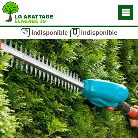
indisponible
indisponible