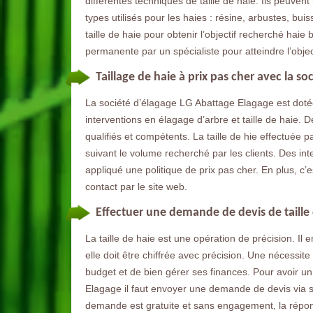
différentes techniques de taille de haie. Ils peuvent 
types utilisés pour les haies : résine, arbustes, buis
taille de haie pour obtenir l’objectif recherché haie
permanente par un spécialiste pour atteindre l’objec
Taillage de haie à prix pas cher avec la s
La société d’élagage LG Abattage Elagage est dotée
interventions en élagage d’arbre et taille de haie. 
qualifiés et compétents. La taille de hie effectuée 
suivant le volume recherché par les clients. Des int
appliqué une politique de prix pas cher. En plus, c’
contact par le site web.
Effectuer une demande de devis de taille 
La taille de haie est une opération de précision. Il 
elle doit être chiffrée avec précision. Une nécessit
budget et de bien gérer ses finances. Pour avoir un 
Elagage il faut envoyer une demande de devis via 
demande est gratuite et sans engagement, la répons