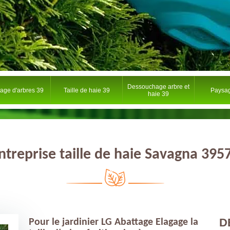
Dessouchage arbre et
tage d'arbres 39
Taille de haie 39
Paysag
haie 39
ntreprise taille de haie Savagna 395
D
Pour le jardinier LG Abattage Elagage la