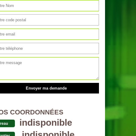
OS COORDONNÉES
indisponible
reau
indisponible
antier