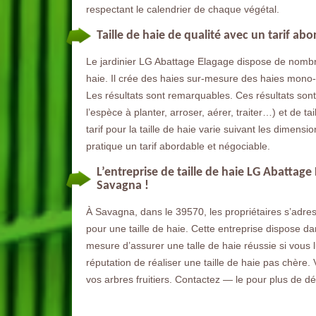
respectant le calendrier de chaque végétal.
Taille de haie de qualité avec un tarif ab
Le jardinier LG Abattage Elagage dispose de nombr
haie. Il crée des haies sur-mesure des haies mono
Les résultats sont remarquables. Ces résultats sont 
l’espèce à planter, arroser, aérer, traiter…) et de ta
tarif pour la taille de haie varie suivant les dimensi
pratique un tarif abordable et négociable.
L’entreprise de taille de haie LG Abattage
Savagna !
À Savagna, dans le 39570, les propriétaires s’adress
pour une taille de haie. Cette entreprise dispose 
mesure d’assurer une talle de haie réussie si vous lui
réputation de réaliser une taille de haie pas chère. V
vos arbres fruitiers. Contactez — le pour plus de d