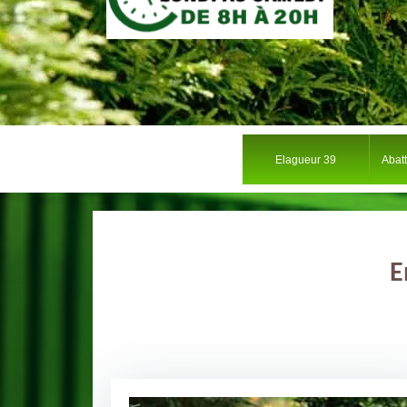
Elagueur 39
Abat
E