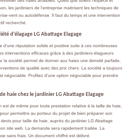
revivifier des haies affaiblies. Quels que soient l’espèce et
son, les jardiniers de l’entreprise maitrisent les techniques de
 brise-vent ou autodéfense. Il faut du temps et une intervention
tif recherché.
ociété d’élagage LG Abattage Elagage
 d’une réputation solide et positive suite à ces nombreuses
Des interventions efficaces grâce à des jardiniers-élagueurs
par la société permet de donner aux haies une densité parfaite,
erventions de qualité avec des prix chers. La société a toujours
est négociable. Profitez d'une option négociable pour prendre
de haie chez le jardinier LG Abattage Elagage
en est de même pour toute prestation relative à la taille de haie,
e pour permettre au porteur du projet de bien préparer son
devis pour taille de haie, auprès du jardinier LG Abattage
son site web. La demande sera rapidement traitée. La
e sans frais. Un document chiffré est délivré.