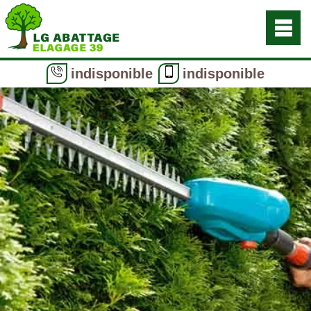
indisponible
indisponible