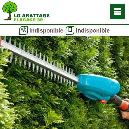
indisponible
indisponible