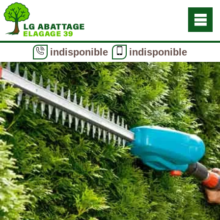
indisponible
indisponible