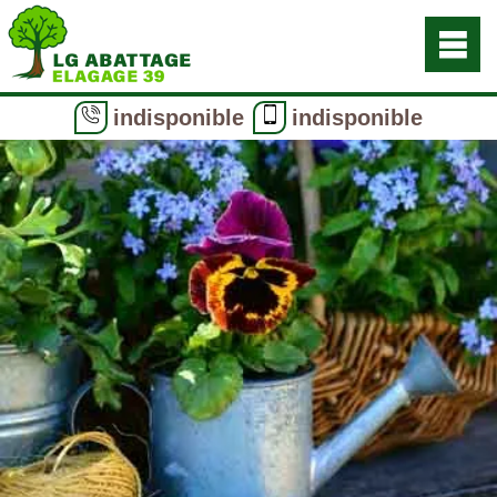
indisponible
indisponible