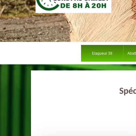
Elagueur 39
Abat
Spéc