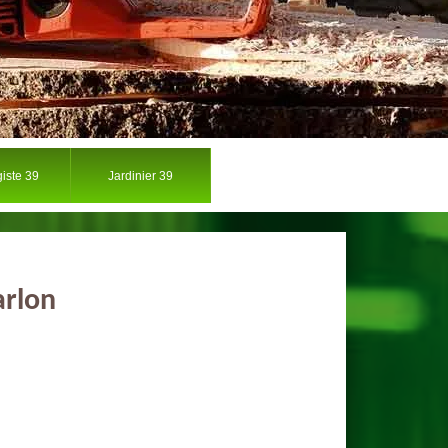
iste 39
Jardinier 39
arlon