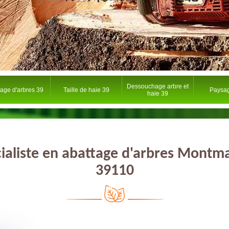
Dessouchage arbre et
tage d'arbres 39
Taille de haie 39
Paysag
haie 39
ialiste en abattage d'arbres Montm
39110