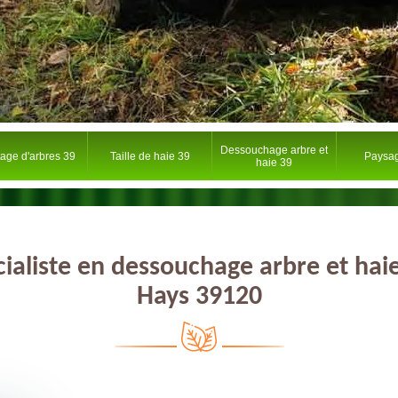
Dessouchage arbre et
tage d'arbres 39
Taille de haie 39
Paysag
haie 39
ialiste en dessouchage arbre et hai
Hays 39120