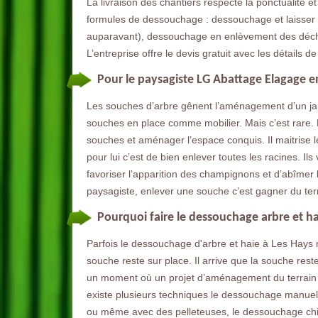
La livraison des chantiers respecte la ponctualité et
formules de dessouchage : dessouchage et laisser l
auparavant), dessouchage en enlèvement des déchet
L’entreprise offre le devis gratuit avec les détails 
Pour le paysagiste LG Abattage Elagage e
Les souches d’arbre gênent l’aménagement d’un jardin
souches en place comme mobilier. Mais c’est rare. P
souches et aménager l’espace conquis. Il maitrise l
pour lui c’est de bien enlever toutes les racines. Ils
favoriser l’apparition des champignons et d’abîmer le
paysagiste, enlever une souche c’est gagner du te
Pourquoi faire le dessouchage arbre et haie
Parfois le dessouchage d'arbre et haie à Les Hays n
souche reste sur place. Il arrive que la souche res
un moment où un projet d’aménagement du terrain ob
existe plusieurs techniques le dessouchage manuel
ou même avec des pelleteuses, le dessouchage chim