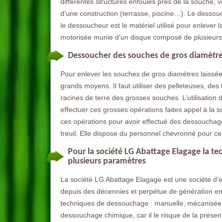
différentes structures enfouies près de la souche, vo
d’une construction (terrasse, piscine…). Le dessouch
le dessoucheur est le matériel utilisé pour enlever
motorisée munie d’un disque composé de plusieurs
Dessoucher des souches de gros diamètre
Pour enlever les souches de gros diamètres laissées 
grands moyens. Il faut utiliser des pelleteuses, des
racines de terre des grosses souches. L’utilisation
effectuer ces grosses opérations faites appel à la 
ces opérations pour avoir effectué des dessouchag
treuil. Elle dispose du personnel chevronné pour ce
Pour la société LG Abattage Elagage la t
plusieurs paramètres
La société LG Abattage Elagage est une société d’e
depuis des décennies et perpétue de génération en g
techniques de dessouchage : manuelle, mécanisée et
dessouchage chimique, car il le risque de la prése