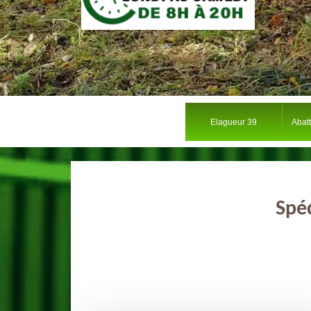
Elagueur 39
Abat
Spéc