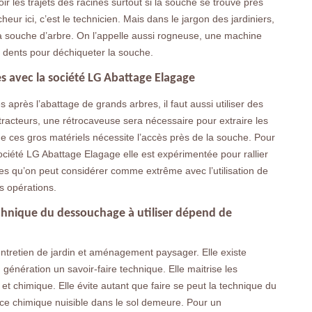
ir les trajets des racines surtout si la souche se trouve près
eur ici, c’est le technicien. Mais dans le jargon des jardiniers,
 la souche d’arbre. On l’appelle aussi rogneuse, une machine
 dents pour déchiqueter la souche.
s avec la société LG Abattage Elagage
après l’abattage de grands arbres, il faut aussi utiliser des
 tracteurs, une rétrocaveuse sera nécessaire pour extraire les
 de ces gros matériels nécessite l’accès près de la souche. Pour
société LG Abattage Elagage elle est expérimentée pour rallier
es qu’on peut considérer comme extrême avec l’utilisation de
s opérations.
echnique du dessouchage à utiliser dépend de
ntretien de jardin et aménagement paysager. Elle existe
énération un savoir-faire technique. Elle maitrise les
 chimique. Elle évite autant que faire se peut la technique du
nce chimique nuisible dans le sol demeure. Pour un