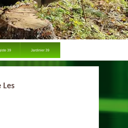
iste 39
Jardinier 39
e Les