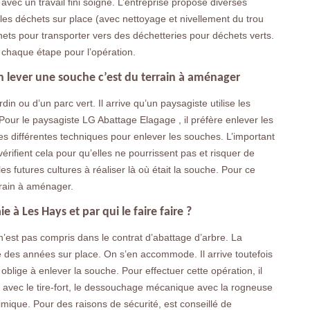
 avec un travail fini soigné. L’entreprise propose diverses
es déchets sur place (avec nettoyage et nivellement du trou
s pour transporter vers des déchetteries pour déchets verts.
de chaque étape pour l’opération.
n lever une souche c’est du terrain à aménager
 ou d’un parc vert. Il arrive qu’un paysagiste utilise les
our le paysagiste LG Abattage Elagage , il préfère enlever les
es différentes techniques pour enlever les souches. L’important
 vérifient cela pour qu’elles ne pourrissent pas et risquer de
s futures cultures à réaliser là où était la souche. Pour ce
rrain à aménager.
 à Les Hays et par qui le faire faire ?
’est pas compris dans le contrat d’abattage d’arbre. La
te des années sur place. On s’en accommode. Il arrive toutefois
lige à enlever la souche. Pour effectuer cette opération, il
 avec le tire-fort, le dessouchage mécanique avec la rogneuse
ique. Pour des raisons de sécurité, est conseillé de