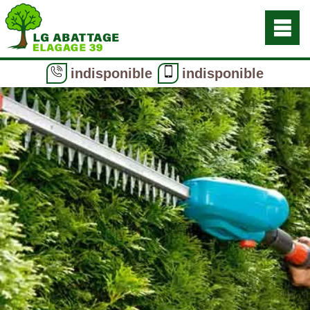
indisponible
indisponible