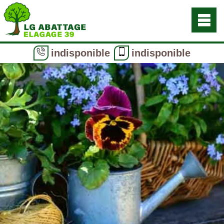
indisponible
indisponible