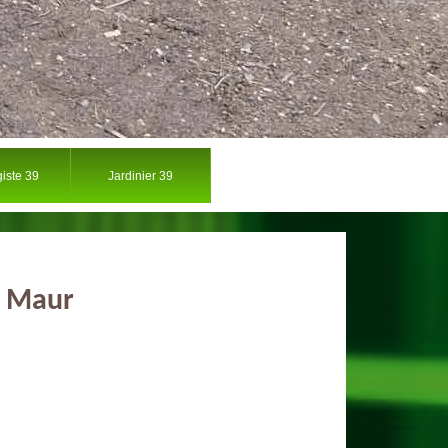
iste 39
Jardinier 39
t Maur